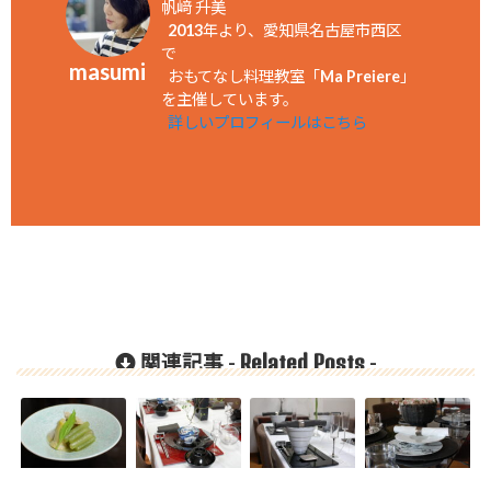
帆﨑 升美
2013年より、愛知県名古屋市西区
で
masumi
おもてなし料理教室「Ma Preiere」
を主催しています。
詳しいプロフィールはこちら
Related Posts
関連記事 -
-