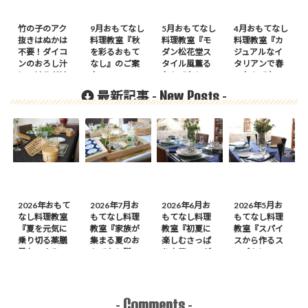
竹の子のアク
9月おもてなし
5月おもてなし
4月おもてなし
抜きはぬかは
料理教室『秋
料理教室『モ
料理教室『カ
不要！ダイコ
を彩るおもて
ダン松花堂ス
ジュアルなイ
ンのおろし汁
なし』のご案
タイル風薫る
タリアンで春
につけるだけ
内
おもてなし』
のおもてな
し』のご案内
New Posts
最新記事 -
-
2026年おもて
2026年7月お
2026年6月お
2026年5月お
なし料理教室
もてなし料理
もてなし料理
もてなし料理
『夏を元気に
教室『家族が
教室『初夏に
教室『スパイ
乗り切る薬膳
集まる夏のお
楽しむさっぱ
スから作るス
風おつまみ
もてなし膳』
り中華』のが
ープカレーの
膳』のご案内
のご案内
案内
会』のご案内
Comments
-
-