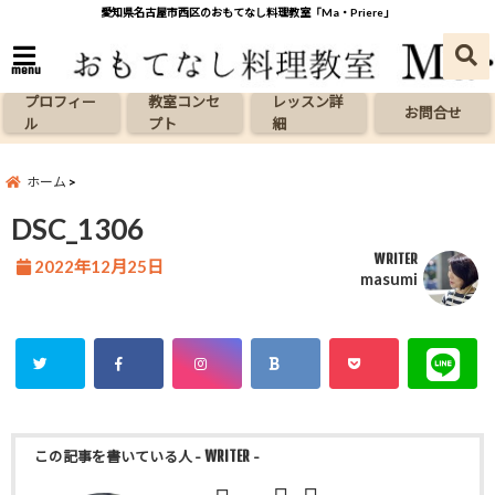
愛知県名古屋市西区のおもてなし料理教室「Ma・Priere」
menu
プロフィー
教室コンセ
レッスン詳
お問合せ
ル
プト
細
ホーム
DSC_1306
WRITER
2022年12月25日
masumi
この記事を書いている人
- WRITER -