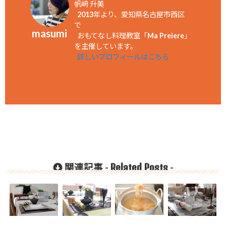
帆﨑 升美
2013年より、愛知県名古屋市西区
で
masumi
おもてなし料理教室「Ma Preiere」
を主催しています。
詳しいプロフィールはこちら
Related Posts
関連記事 -
-