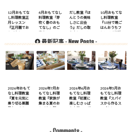
12月おもてな
4月おもてなし
だし教室『ほ
10月おもてな
し料理教室正
料理教室「芽
んとうの美味
し料理教室
月レッスン
吹く春のおも
しさに出会
『10分で晩ご
『正月膳でお
てなし」のご
う』だしの取
はんおうちフ
もてなし』の
案内
り方レッスン
レンチで初秋
ご案内
のおもてな
New Posts
最新記事 -
-
し』
2026年おもて
2026年7月お
2026年6月お
2026年5月お
なし料理教室
もてなし料理
もてなし料理
もてなし料理
『夏を元気に
教室『家族が
教室『初夏に
教室『スパイ
乗り切る薬膳
集まる夏のお
楽しむさっぱ
スから作るス
風おつまみ
もてなし膳』
り中華』のが
ープカレーの
膳』のご案内
のご案内
案内
会』のご案内
Comments
-
-