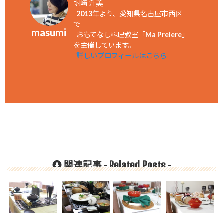
帆﨑 升美
2013年より、愛知県名古屋市西区
で
masumi
おもてなし料理教室「Ma Preiere」
を主催しています。
詳しいプロフィールはこちら
Related Posts
関連記事 -
-