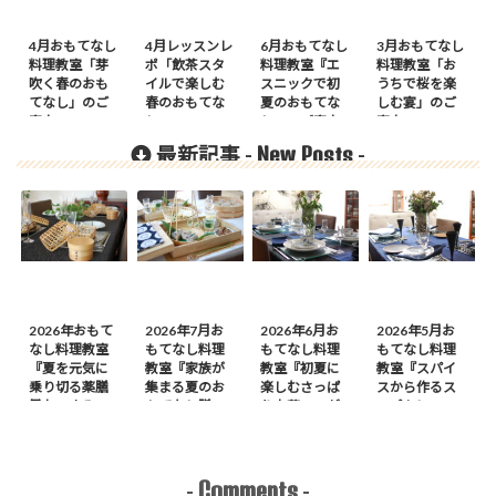
4月おもてなし
4月レッスンレ
6月おもてなし
3月おもてなし
料理教室「芽
ポ「飲茶スタ
料理教室『エ
料理教室「お
吹く春のおも
イルで楽しむ
スニックで初
うちで桜を楽
てなし」のご
春のおもてな
夏のおもてな
しむ宴」のご
案内
し」
し』のご案内
案内
New Posts
最新記事 -
-
2026年おもて
2026年7月お
2026年6月お
2026年5月お
なし料理教室
もてなし料理
もてなし料理
もてなし料理
『夏を元気に
教室『家族が
教室『初夏に
教室『スパイ
乗り切る薬膳
集まる夏のお
楽しむさっぱ
スから作るス
風おつまみ
もてなし膳』
り中華』のが
ープカレーの
膳』のご案内
のご案内
案内
会』のご案内
Comments
-
-