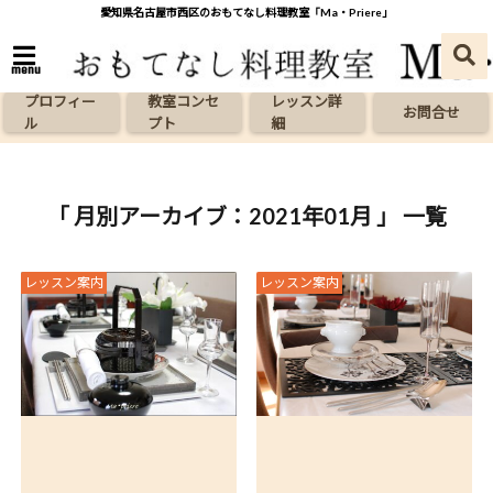
愛知県名古屋市西区のおもてなし料理教室「Ma・Priere」
menu
プロフィー
教室コンセ
レッスン詳
お問合せ
ル
プト
細
「 月別アーカイブ：2021年01月 」 一覧
レッスン案内
レッスン案内