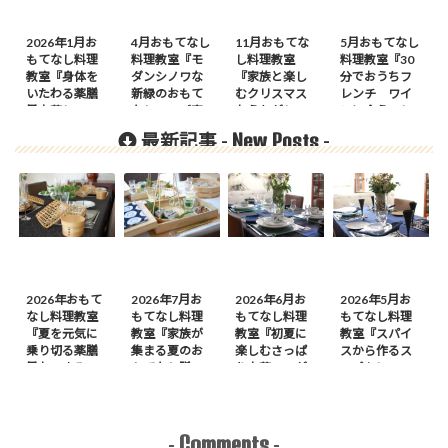
2026年1月お
4月おもてなし
11月おもてな
5月おもてなし
もてなし料理
料理教室『モ
し料理教室
料理教室『30
教室『身体を
ダンシノワな
『家族と楽し
分でおうちフ
いたわる薬膳
新緑のおもて
むクリスマス
レンチ ワイ
風中華レッス
なし』のご案
おうちがレス
ンに合うフレ
ン』の案内
内
トラン』
ンチで初夏の
New Posts
最新記事 -
-
おもてなし』
のご案内
2026年おもて
2026年7月お
2026年6月お
2026年5月お
なし料理教室
もてなし料理
もてなし料理
もてなし料理
『夏を元気に
教室『家族が
教室『初夏に
教室『スパイ
乗り切る薬膳
集まる夏のお
楽しむさっぱ
スから作るス
風おつまみ
もてなし膳』
り中華』のが
ープカレーの
膳』のご案内
のご案内
案内
会』のご案内
Comments
-
-