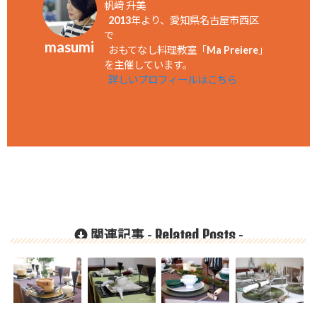
帆﨑 升美
2013年より、愛知県名古屋市西区
で
masumi
おもてなし料理教室「Ma Preiere」
を主催しています。
詳しいプロフィールはこちら
Related Posts
関連記事 -
-