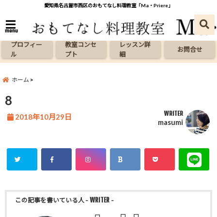
愛知県名古屋市西区のおもてなし料理教室「Ma・Priere」
menu
プロフィー
教室コンセ
レッスン詳
お問合せ
ル
プト
細
ホーム
8
WRITER
2018年10月29日
masumi
この記事を書いている人
- WRITER -