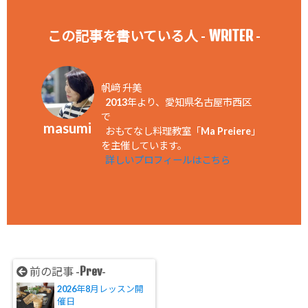
WRITER
この記事を書いている人 -
-
帆﨑 升美
2013年より、愛知県名古屋市西区
で
masumi
おもてなし料理教室「Ma Preiere」
を主催しています。
詳しいプロフィールはこちら
Prev
前の記事 -
-
2026年8月レッスン開
催日