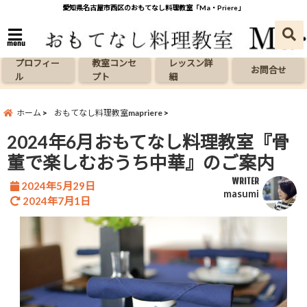
愛知県名古屋市西区のおもてなし料理教室「Ma・Priere」
menu
プロフィー
教室コンセ
レッスン詳
お問合せ
ル
プト
細
ホーム
おもてなし料理教室mapriere
2024年6月おもてなし料理教室『骨
董で楽しむおうち中華』のご案内
WRITER
2024年5月29日
masumi
2024年7月1日