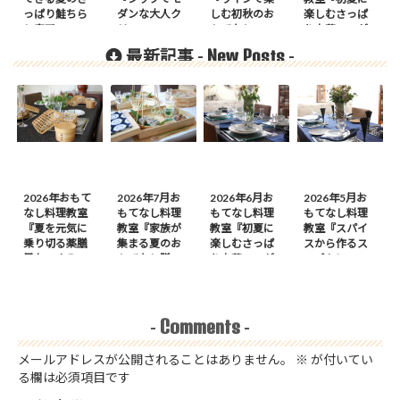
っぱり鮭ちら
ダンな大人ク
しむ初秋のお
楽しむさっぱ
し寿司
リスマス』の
もてなし』の
り中華』のが
ご案内
ご案内
案内
New Posts
最新記事 -
-
2026年おもて
2026年7月お
2026年6月お
2026年5月お
なし料理教室
もてなし料理
もてなし料理
もてなし料理
『夏を元気に
教室『家族が
教室『初夏に
教室『スパイ
乗り切る薬膳
集まる夏のお
楽しむさっぱ
スから作るス
風おつまみ
もてなし膳』
り中華』のが
ープカレーの
膳』のご案内
のご案内
案内
会』のご案内
Comments
-
-
メールアドレスが公開されることはありません。
※
が付いてい
る欄は必須項目です