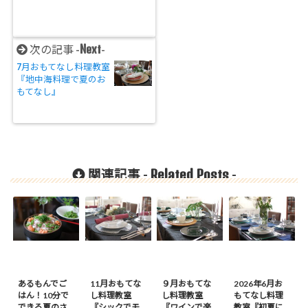
Next
次の記事 -
-
7月おもてなし料理教室
『地中海料理で夏のお
もてなし』
Related Posts
関連記事 -
-
あるもんでご
11月おもてな
９月おもてな
2026年6月お
はん！10分で
し料理教室
し料理教室
もてなし料理
できる夏のさ
『シックでモ
『ワインで楽
教室『初夏に