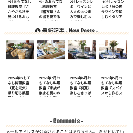
9月おもてなし
9月のおもてな
2月レッスンレ
10月レッスン
料理教室『さ
し料理教室
ポ「ワインと
レポ「秋の夜
さやかな秋を
『緒方環さん
大人のおつま
長ワインで愉
見つけるおも
の器を愛でる
みで楽しむお
しむイタリア
てなし』のご
ワインで愉し
もてなし」
ン」
案内
むおもてな
New Posts
最新記事 -
-
し』のご案内
2026年おもて
2026年7月お
2026年6月お
2026年5月お
なし料理教室
もてなし料理
もてなし料理
もてなし料理
『夏を元気に
教室『家族が
教室『初夏に
教室『スパイ
乗り切る薬膳
集まる夏のお
楽しむさっぱ
スから作るス
風おつまみ
もてなし膳』
り中華』のが
ープカレーの
膳』のご案内
のご案内
案内
会』のご案内
Comments
-
-
メールアドレスが公開されることはありません。
※
が付いてい