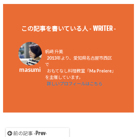
WRITER
この記事を書いている人 -
-
帆﨑 升美
2013年より、愛知県名古屋市西区
で
masumi
おもてなし料理教室「Ma Preiere」
を主催しています。
詳しいプロフィールはこちら
Prev
前の記事 -
-