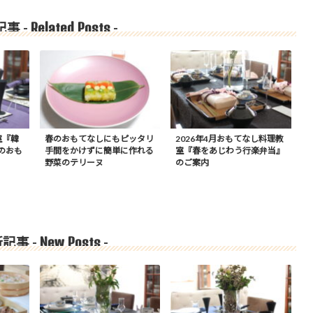
Related Posts
事 -
-
室『韓
春のおもてなしにもピッタリ
2026年4月おもてなし料理教
のおも
手間をかけずに簡単に作れる
室『春をあじわう行楽弁当』
野菜のテリーヌ
のご案内
New Posts
記事 -
-