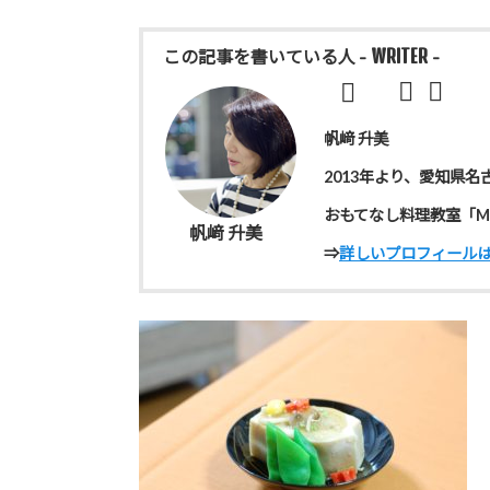
- WRITER -
この記事を書いている人
帆﨑 升美
2013年より、愛知県名
おもてなし料理教室「Ma
帆﨑 升美
⇒
詳しいプロフィール