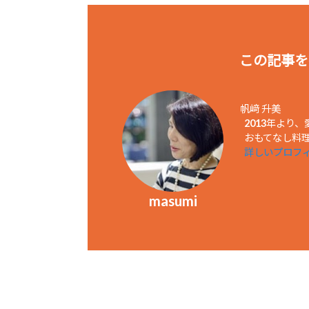
この記事を
帆﨑 升美
2013年より
おもてなし料理教
詳しいプロフ
masumi