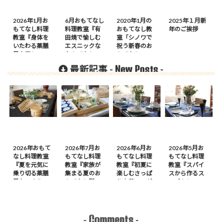
2026年1月お
6月おもてなし
2020年1月の
2025年１月新
もてなし料理
料理教室『有
おもてなし教
年のご挨拶
教室『身体を
田焼で愉しむ
室「シノワで
いたわる薬膳
エスニックな
祝う新春のお
風中華レッス
おもてなし』
もてなし」
ン』の案内
ご案内
New Posts
最新記事 -
-
2026年おもて
2026年7月お
2026年6月お
2026年5月お
なし料理教室
もてなし料理
もてなし料理
もてなし料理
『夏を元気に
教室『家族が
教室『初夏に
教室『スパイ
乗り切る薬膳
集まる夏のお
楽しむさっぱ
スから作るス
風おつまみ
もてなし膳』
り中華』のが
ープカレーの
膳』のご案内
のご案内
案内
会』のご案内
Comments
-
-