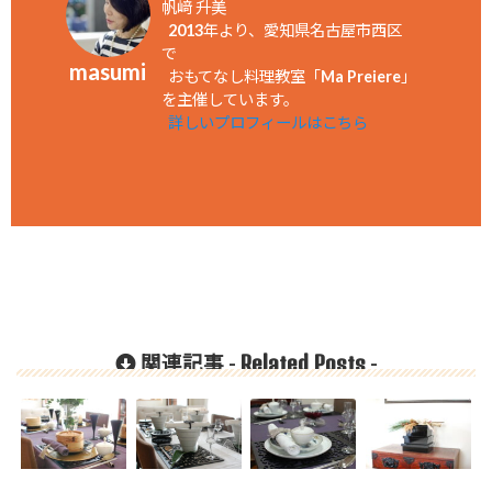
帆﨑 升美
2013年より、愛知県名古屋市西区
で
masumi
おもてなし料理教室「Ma Preiere」
を主催しています。
詳しいプロフィールはこちら
Related Posts
関連記事 -
-