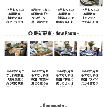
11月おもてな
3月おもてなし
10月おもてな
11月おもてな
し料理教室
料理教室『お
し料理教室
し料理教室
『家族と楽し
うちが三ツ
『重箱styleで
『アンティー
むクリスマス
星 春のおも
中華を楽しむ
クで楽しむ大
おうちがレス
てなし』のご
秋のおもてな
人Noel』のご
トラン』
案内
し』のご案内
案内
New Posts
最新記事 -
-
2026年おもて
2026年7月お
2026年6月お
2026年5月お
なし料理教室
もてなし料理
もてなし料理
もてなし料理
『夏を元気に
教室『家族が
教室『初夏に
教室『スパイ
乗り切る薬膳
集まる夏のお
楽しむさっぱ
スから作るス
風おつまみ
もてなし膳』
り中華』のが
ープカレーの
膳』のご案内
のご案内
案内
会』のご案内
Comments
-
-