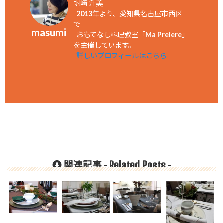
帆﨑 升美
2013年より、愛知県名古屋市西区
で
masumi
おもてなし料理教室「Ma Preiere」
を主催しています。
詳しいプロフィールはこちら
Related Posts
関連記事 -
-