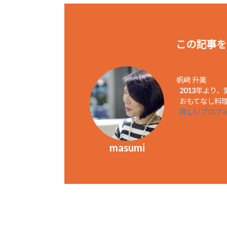
この記事を
帆﨑 升美
2013年より
おもてなし料理教
詳しいプロフ
masumi