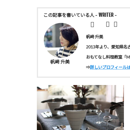
- WRITER -
この記事を書いている人
帆﨑 升美
2013年より、愛知県名
おもてなし料理教室「Ma
帆﨑 升美
⇒
詳しいプロフィール