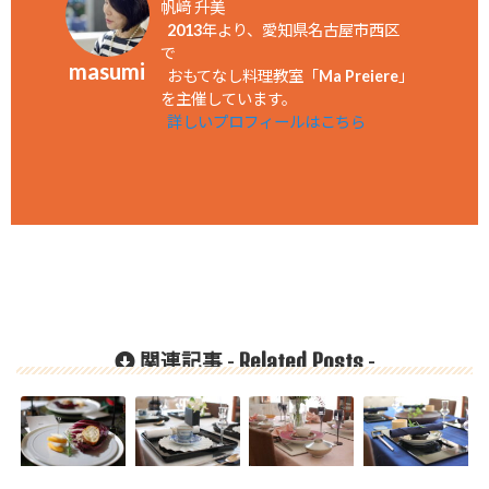
帆﨑 升美
2013年より、愛知県名古屋市西区
で
masumi
おもてなし料理教室「Ma Preiere」
を主催しています。
詳しいプロフィールはこちら
Related Posts
関連記事 -
-