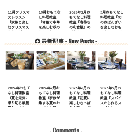
11月クリスマ
10月おもてな
2026年2月お
5月おもてなし
スレッスン
し料理教室
もてなし料理
料理教室『旬
『家族と楽し
『骨董で中華
教室『春待ち
のおばんざい
むクリスマス
を楽しむ秋の
の和食膳』の
を楽しむおも
おうちがレス
おもてなし』
ご案内
てなし』のご
トラン』の前
のご案内
案内
New Posts
最新記事 -
-
菜は
2026年おもて
2026年7月お
2026年6月お
2026年5月お
なし料理教室
もてなし料理
もてなし料理
もてなし料理
『夏を元気に
教室『家族が
教室『初夏に
教室『スパイ
乗り切る薬膳
集まる夏のお
楽しむさっぱ
スから作るス
風おつまみ
もてなし膳』
り中華』のが
ープカレーの
膳』のご案内
のご案内
案内
会』のご案内
Comments
-
-