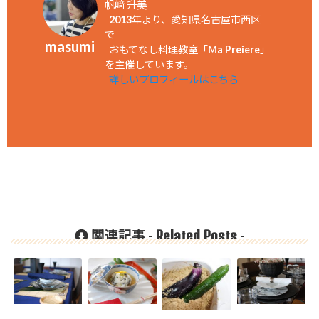
帆﨑 升美
2013年より、愛知県名古屋市西区
で
masumi
おもてなし料理教室「Ma Preiere」
を主催しています。
詳しいプロフィールはこちら
Related Posts
関連記事 -
-