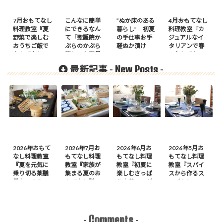
7月おもてなし
こんなに簡単
”ぬか床のある
4月おもてなし
料理教室『夏
にできるなん
暮らし” 初夏
料理教室『カ
野菜で楽しむ
て「聖護院か
の手仕事お手
ジュアルなイ
おうちご飯で
ぶらのかぶら
軽ぬか漬け
タリアンで春
おもてなし』
蒸し」お正月
のおもてな
のご案内
レッスンの大
し』のご案内
New Posts
最新記事 -
-
人気メニュー
2026年おもて
2026年7月お
2026年6月お
2026年5月お
なし料理教室
もてなし料理
もてなし料理
もてなし料理
『夏を元気に
教室『家族が
教室『初夏に
教室『スパイ
乗り切る薬膳
集まる夏のお
楽しむさっぱ
スから作るス
風おつまみ
もてなし膳』
り中華』のが
ープカレーの
膳』のご案内
のご案内
案内
会』のご案内
Comments
-
-