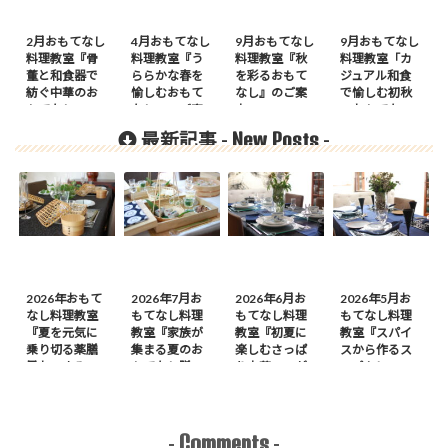
2月おもてなし
4月おもてなし
9月おもてなし
9月おもてなし
料理教室『骨
料理教室『う
料理教室『秋
料理教室「カ
董と和食器で
ららかな春を
を彩るおもて
ジュアル和食
紡ぐ中華のお
愉しむおもて
なし』のご案
で愉しむ初秋
もてなし』の
なし』のご案
内
のおもてな
ご案内
内
し」のご案内
New Posts
最新記事 -
-
2026年おもて
2026年7月お
2026年6月お
2026年5月お
なし料理教室
もてなし料理
もてなし料理
もてなし料理
『夏を元気に
教室『家族が
教室『初夏に
教室『スパイ
乗り切る薬膳
集まる夏のお
楽しむさっぱ
スから作るス
風おつまみ
もてなし膳』
り中華』のが
ープカレーの
膳』のご案内
のご案内
案内
会』のご案内
Comments
-
-