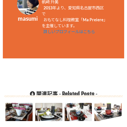
帆﨑 升美
2013年より、愛知県名古屋市西区
で
masumi
おもてなし料理教室「Ma Preiere」
を主催しています。
詳しいプロフィールはこちら
Related Posts
関連記事 -
-