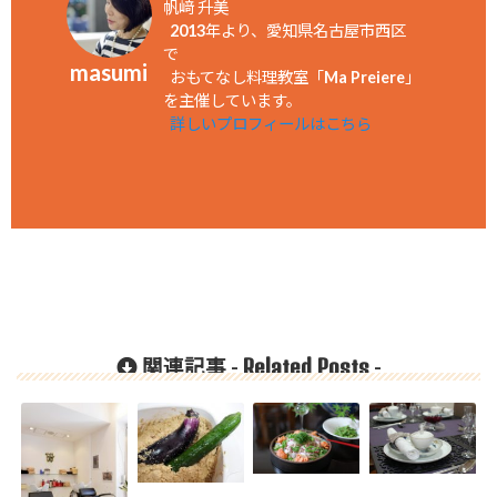
帆﨑 升美
2013年より、愛知県名古屋市西区
で
masumi
おもてなし料理教室「Ma Preiere」
を主催しています。
詳しいプロフィールはこちら
Related Posts
関連記事 -
-