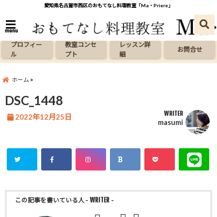
愛知県名古屋市西区のおもてなし料理教室「Ma・Priere」
menu
プロフィー
教室コンセ
レッスン詳
お問合せ
ル
プト
細
ホーム
DSC_1448
WRITER
2022年12月25日
masumi
この記事を書いている人
- WRITER -