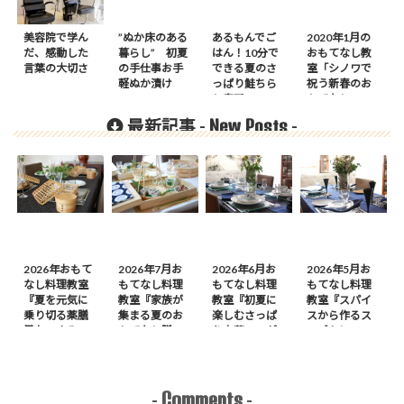
美容院で学ん
”ぬか床のある
あるもんでご
2020年1月の
だ、感動した
暮らし” 初夏
はん！10分で
おもてなし教
言葉の大切さ
の手仕事お手
できる夏のさ
室「シノワで
軽ぬか漬け
っぱり鮭ちら
祝う新春のお
し寿司
もてなし」
New Posts
最新記事 -
-
2026年おもて
2026年7月お
2026年6月お
2026年5月お
なし料理教室
もてなし料理
もてなし料理
もてなし料理
『夏を元気に
教室『家族が
教室『初夏に
教室『スパイ
乗り切る薬膳
集まる夏のお
楽しむさっぱ
スから作るス
風おつまみ
もてなし膳』
り中華』のが
ープカレーの
膳』のご案内
のご案内
案内
会』のご案内
Comments
-
-