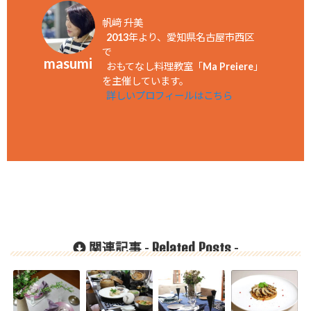
帆﨑 升美
2013年より、愛知県名古屋市西区
で
masumi
おもてなし料理教室「Ma Preiere」
を主催しています。
詳しいプロフィールはこちら
Related Posts
関連記事 -
-