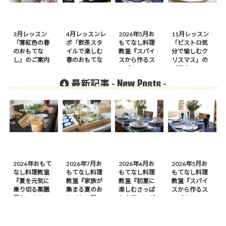
3月レッスン
4月レッスンレ
2026年5月お
11月レッスン
「薄紅色の春
ポ「飲茶スタ
もてなし料理
「ビストロ気
のおもてな
イルで楽しむ
教室『スパイ
分で愉しむク
し」のご案内
春のおもてな
スから作るス
リスマス」の
し」
ープカレーの
ご案内
会』のご案内
New Posts
最新記事 -
-
2026年おもて
2026年7月お
2026年6月お
2026年5月お
なし料理教室
もてなし料理
もてなし料理
もてなし料理
『夏を元気に
教室『家族が
教室『初夏に
教室『スパイ
乗り切る薬膳
集まる夏のお
楽しむさっぱ
スから作るス
風おつまみ
もてなし膳』
り中華』のが
ープカレーの
膳』のご案内
のご案内
案内
会』のご案内