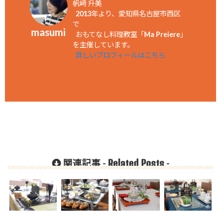
帆﨑 升美
2013年より、愛知県名古屋市西区
で
masumi
おもてなし料理教室「Ma Preiere」
を主催しています。
詳しいプロフィールはこちら
Related Posts
関連記事 -
-