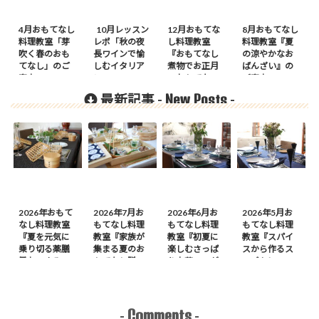
4月おもてなし
10月レッスン
12月おもてな
8月おもてなし
料理教室「芽
レポ「秋の夜
し料理教室
料理教室『夏
吹く春のおも
長ワインで愉
『おもてなし
の涼やかなお
てなし」のご
しむイタリア
煮物でお正月
ばんざい』の
案内
ン」
のおもてな
ご案内
し』のご案内
New Posts
最新記事 -
-
2026年おもて
2026年7月お
2026年6月お
2026年5月お
なし料理教室
もてなし料理
もてなし料理
もてなし料理
『夏を元気に
教室『家族が
教室『初夏に
教室『スパイ
乗り切る薬膳
集まる夏のお
楽しむさっぱ
スから作るス
風おつまみ
もてなし膳』
り中華』のが
ープカレーの
膳』のご案内
のご案内
案内
会』のご案内
Comments
-
-