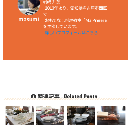
帆﨑 升美
2013年より、愛知県名古屋市西区
で
masumi
おもてなし料理教室「Ma Preiere」
を主催しています。
詳しいプロフィールはこちら
Related Posts
関連記事 -
-