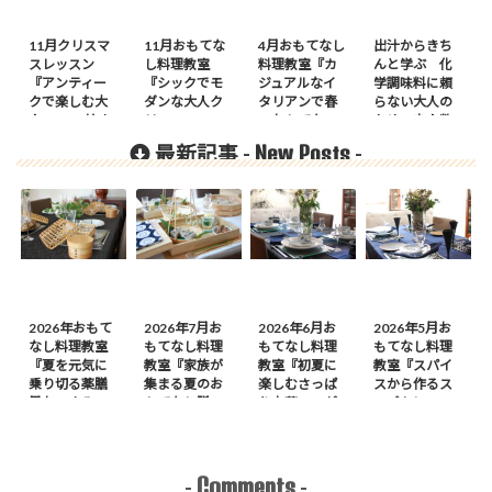
11月クリスマ
11月おもてな
4月おもてなし
出汁からきち
スレッスン
し料理教室
料理教室『カ
んと学ぶ 化
『アンティー
『シックでモ
ジュアルなイ
学調味料に頼
クで楽しむ大
ダンな大人ク
タリアンで春
らない大人の
人Noel』始ま
リスマス』の
のおもてな
ための少人数
りました
ご案内
し』のご案内
料理教室
New Posts
最新記事 -
-
2026年おもて
2026年7月お
2026年6月お
2026年5月お
なし料理教室
もてなし料理
もてなし料理
もてなし料理
『夏を元気に
教室『家族が
教室『初夏に
教室『スパイ
乗り切る薬膳
集まる夏のお
楽しむさっぱ
スから作るス
風おつまみ
もてなし膳』
り中華』のが
ープカレーの
膳』のご案内
のご案内
案内
会』のご案内
Comments
-
-