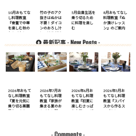
10月おもてな
竹の子のアク
5月自粛生活を
8月おもてなし
し料理教室
抜きはぬかは
乗り切るため
料理教室『ぬ
『骨董で中華
不要！ダイコ
に料理を楽し
か漬けレッス
を楽しむ秋の
ンのおろし汁
む
ン』のご案内
おもてなし』
につけるだけ
のご案内
New Posts
最新記事 -
-
2026年おもて
2026年7月お
2026年6月お
2026年5月お
なし料理教室
もてなし料理
もてなし料理
もてなし料理
『夏を元気に
教室『家族が
教室『初夏に
教室『スパイ
乗り切る薬膳
集まる夏のお
楽しむさっぱ
スから作るス
風おつまみ
もてなし膳』
り中華』のが
ープカレーの
膳』のご案内
のご案内
案内
会』のご案内
Comments
-
-