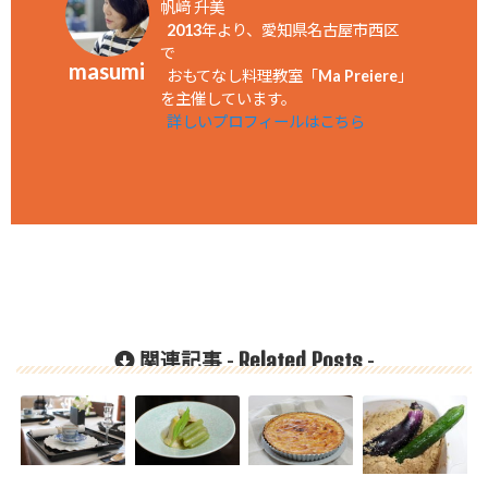
帆﨑 升美
2013年より、愛知県名古屋市西区
で
masumi
おもてなし料理教室「Ma Preiere」
を主催しています。
詳しいプロフィールはこちら
Related Posts
関連記事 -
-