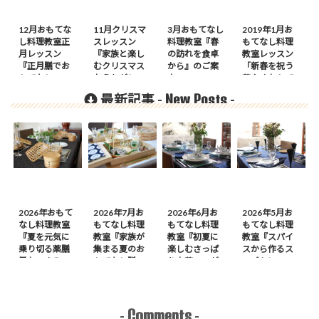
12月おもてな
11月クリスマ
3月おもてなし
2019年1月お
し料理教室正
スレッスン
料理教室『春
もてなし料理
月レッスン
『家族と楽し
の訪れを食卓
教室レッスン
『正月膳でお
むクリスマス
から』のご案
「新春を祝う
もてなし』の
おうちがレス
内
華やぐおもて
ご案内
トラン』の前
なし」
New Posts
最新記事 -
-
菜は
2026年おもて
2026年7月お
2026年6月お
2026年5月お
なし料理教室
もてなし料理
もてなし料理
もてなし料理
『夏を元気に
教室『家族が
教室『初夏に
教室『スパイ
乗り切る薬膳
集まる夏のお
楽しむさっぱ
スから作るス
風おつまみ
もてなし膳』
り中華』のが
ープカレーの
膳』のご案内
のご案内
案内
会』のご案内
Comments
-
-