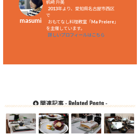
帆﨑 升美
2013年より、愛知県名古屋市西区
で
masumi
おもてなし料理教室「Ma Preiere」
を主催しています。
詳しいプロフィールはこちら
Related Posts
関連記事 -
-