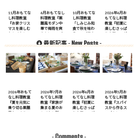
11月おもてな
6月おもてなし
10月おもてな
2026年6月お
し料理教室
料理教室『薬
し料理教室
もてなし料理
『お家クリス
膳風モダン中
「しみじみ和
教室『初夏に
マスを楽しむ
華で梅雨を爽
食で秋を味わ
楽しむさっぱ
おもてなし』
やかに』のご
う」のご案内
り中華』のが
のご案内
案内
案内
New Posts
最新記事 -
-
2026年おもて
2026年7月お
2026年6月お
2026年5月お
なし料理教室
もてなし料理
もてなし料理
もてなし料理
『夏を元気に
教室『家族が
教室『初夏に
教室『スパイ
乗り切る薬膳
集まる夏のお
楽しむさっぱ
スから作るス
風おつまみ
もてなし膳』
り中華』のが
ープカレーの
膳』のご案内
のご案内
案内
会』のご案内
Comments
-
-