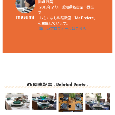
帆﨑 升美
2013年より、愛知県名古屋市西区
で
masumi
おもてなし料理教室「Ma Preiere」
を主催しています。
詳しいプロフィールはこちら
Related Posts
関連記事 -
-