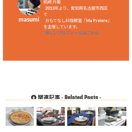
帆﨑 升美
2013年より、愛知県名古屋市西区
で
masumi
おもてなし料理教室「Ma Preiere」
を主催しています。
詳しいプロフィールはこちら
Related Posts
関連記事 -
-