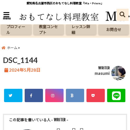
愛知県名古屋市西区のおもてなし料理教室「Ma・Priere」
menu
プロフィー
教室コンセ
レッスン詳
お問合せ
ル
プト
細
ホーム
DSC_1144
WRITER
2024年5月28日
masumi
この記事を書いている人
- WRITER -