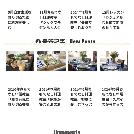
5月自粛生活を
11月おもてな
2024年6月お
12月レッスン
乗り切るため
し料理教室
もてなし料理
「カジュアル
に料理を楽し
『シックでモ
教室『骨董で
なお節で新春
む
ダンな大人ク
楽しむおうち
のおもてな
リスマス』の
中華』のご案
し」のご案内
ご案内
内
New Posts
最新記事 -
-
2026年おもて
2026年7月お
2026年6月お
2026年5月お
なし料理教室
もてなし料理
もてなし料理
もてなし料理
『夏を元気に
教室『家族が
教室『初夏に
教室『スパイ
乗り切る薬膳
集まる夏のお
楽しむさっぱ
スから作るス
風おつまみ
もてなし膳』
り中華』のが
ープカレーの
膳』のご案内
のご案内
案内
会』のご案内
Comments
-
-