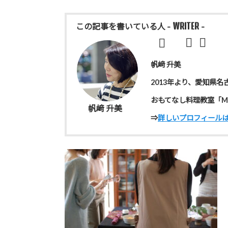
- WRITER -
この記事を書いている人
帆﨑 升美
2013年より、愛知県名
おもてなし料理教室「Ma
帆﨑 升美
⇒
詳しいプロフィール