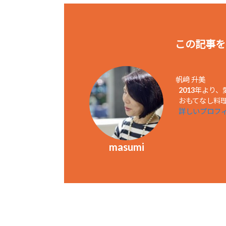
この記事を
帆﨑 升美
2013年より
おもてなし料理教
詳しいプロフ
masumi